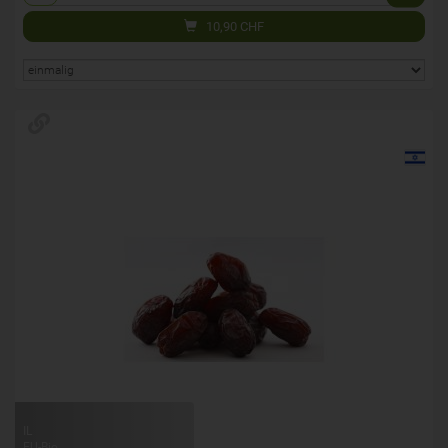
10,90
CHF
IL
EU-Bio