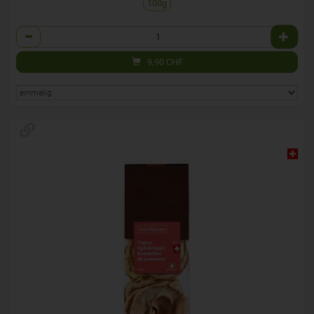
100g
Anzahl
9,90
CHF