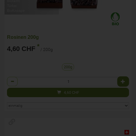
Biofarm
Türkei
BioKnospe
Rosinen 200g
*
4,60 CHF
/ 200g
200g
Anzahl
4,60
CHF