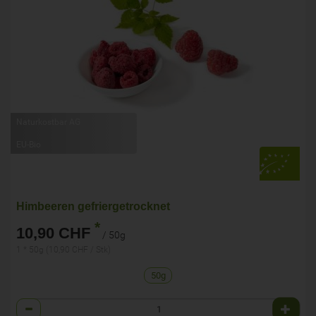
Naturkostbar AG
EU-Bio
Himbeeren gefriergetrocknet
*
10,90 CHF
/ 50g
1 * 50g (10,90 CHF / Stk)
50g
Anzahl