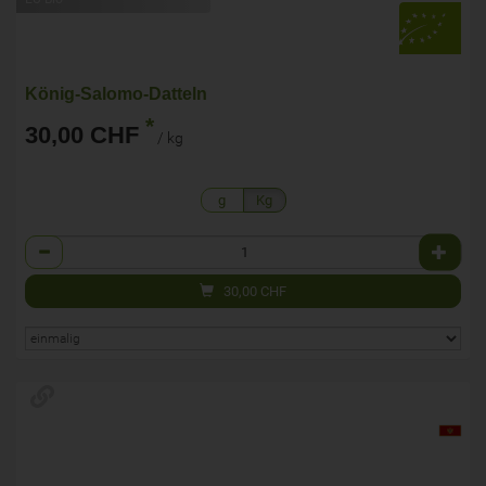
König-Salomo-Datteln
*
30,00 CHF
/ kg
g
Kg
Anzahl
30,00
CHF