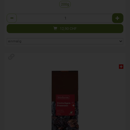
200g
Anzahl
12,90
CHF