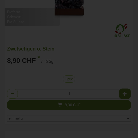
Biofarm
Schweiz
Bio-Suisse
Zwetschgen o. Stein
*
8,90 CHF
/ 125g
125g
Anzahl
8,90
CHF