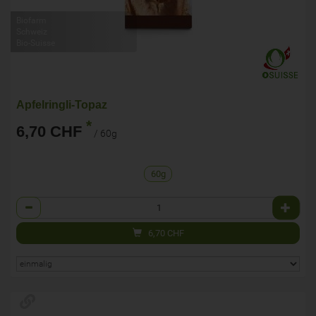
Biofarm
Schweiz
Bio-Suisse
Apfelringli-Topaz
*
6,70 CHF
/ 60g
60g
Anzahl
6,70
CHF