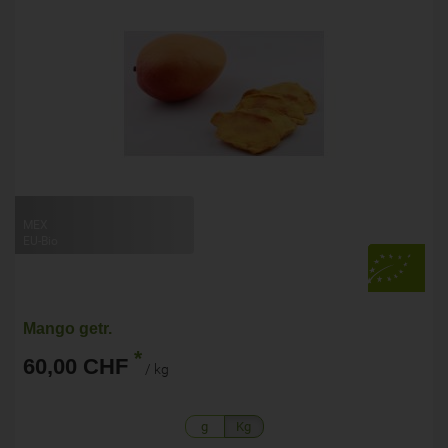
MEX
EU-Bio
Mango getr.
*
60,00 CHF
/ kg
g
Kg