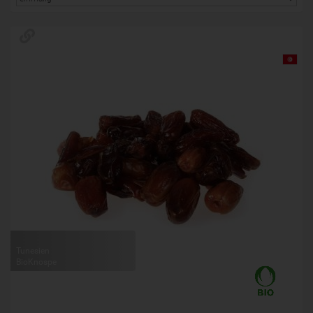
Tunesien
BioKnospe