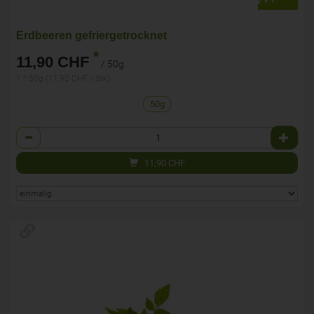
Erdbeeren gefriergetrocknet
*
11,90 CHF
/ 50g
1 * 50g (11,90 CHF / Stk)
50g
Anzahl
11,90
CHF