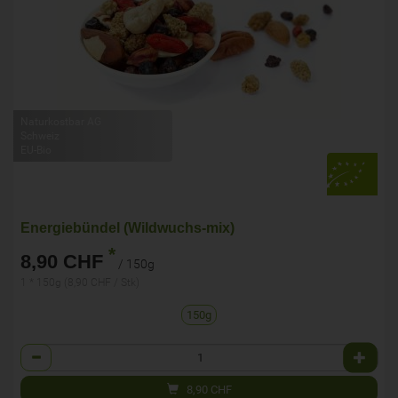
Naturkostbar AG
Schweiz
EU-Bio
Energiebündel (Wildwuchs-mix)
*
8,90 CHF
/ 150g
1 * 150g (8,90 CHF / Stk)
150g
Anzahl
8,90
CHF