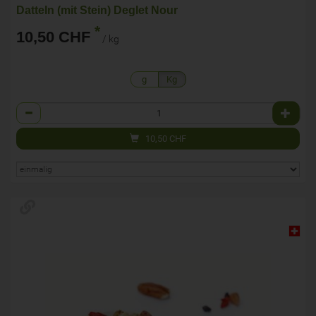
Datteln (mit Stein) Deglet Nour
*
10,50 CHF
/ kg
g
Kg
Anzahl
10,50
CHF