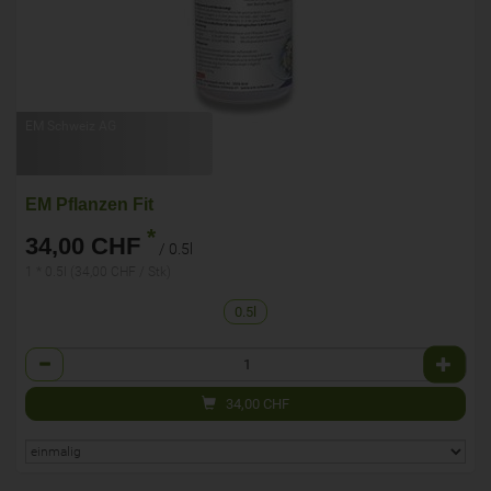
EM Schweiz AG
EM Pflanzen Fit
*
34,00 CHF
/ 0.5l
1 * 0.5l (34,00 CHF / Stk)
0.5l
Anzahl
34,00
CHF