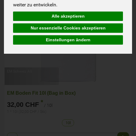
weiter zu entwickeln.
Alle akzeptieren
Nur essenzielle Cookies akzeptieren
Einstellungen ändern
EM Schweiz AG
EM Boden Fit 10l (Bag in Box)
*
32,00 CHF
/ 10l
1 * 10l (32,00 CHF / Stk)
10l
Anzahl