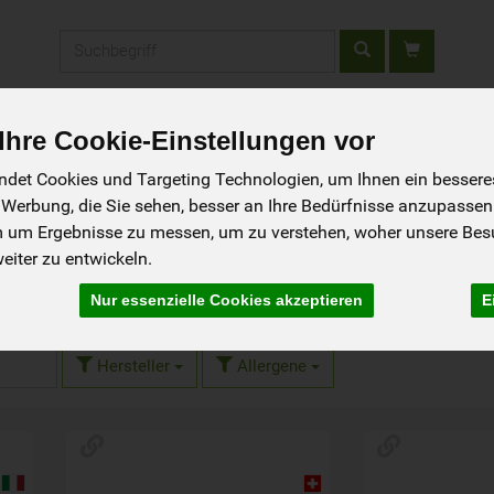
Produkt
Märit
Hofladen
Kontakt
Feldarbeiten
hre Cookie-Einstellungen vor
det Cookies und Targeting Technologien, um Ihnen ein besseres 
 Werbung, die Sie sehen, besser an Ihre Bedürfnisse anzupassen
m um Ergebnisse zu messen, um zu verstehen, woher unsere Be
iter zu entwickeln.
e
Nur essenzielle Cookies akzeptieren
E
9 von 722
Hersteller
Allergene