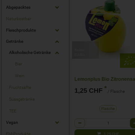
Abgepacktes
Naturkostbar
Fleischprodukte
Getränke
Italien
Alkoholische Getränke
EU-Bio
Bier
Wein
*
Fruchtsäfte
1,25 CHF
/ Flasche
Süssgetränke
Flasche
TEE
Anzahl
Vegan
EM-Produkte
1,25
CHF