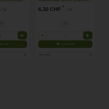
*
6,30 CHF
/ 7dl
/ 7dl
dl
7dl
Anzahl
30
CHF
6,30
CHF