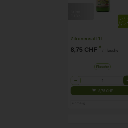
Italien
EU-Bio
Zitronensaft 1l
*
8,75 CHF
/ Flasche
Flasche
Anzahl
8,75
CHF