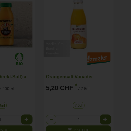
Voelkel GmbH
Brasilien
Demeter
Orangensaft (Direkt-Saft) aus dem Mittelmeerraum
Orangensaft Vanadis
*
5,20 CHF
/ 200ml
/ 7.5dl
0ml
7.5dl
Anzahl
25
CHF
5,20
CHF