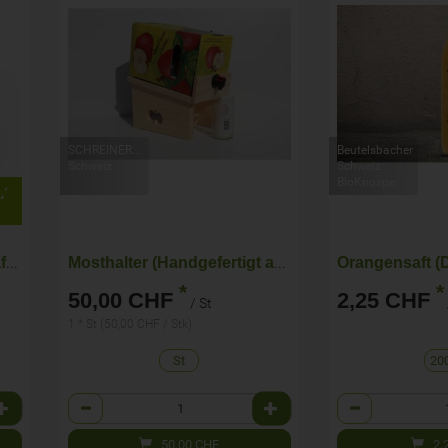
SCHREINEREIplus
Beutelsbacher
Schweiz
Schweiz
BioKnospe
Lemonplus Bio Zitronensaftzubereitung
Mosthalter (Handgefertigt aus Holz)
*
*
50,00 CHF
2,25 CHF
/ St
1 * St (50,00 CHF / Stk)
St
20
Anzahl
Anzahl
50,00
CHF
2,