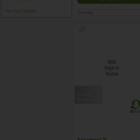
No Food Waste
Schweiz
Bio-Suisse
Süssmost 3l