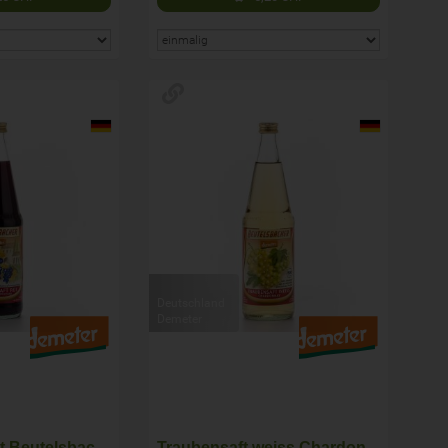
Deutschland
Demeter
Traubensaft rot Beutelsbacher
Traubensaft weiss Chardonnay Beutelsbacher