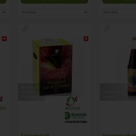
Biohofmatt
Schweiz
Deutschland
Bio-Suisse
Demeter
Süssmost 5l