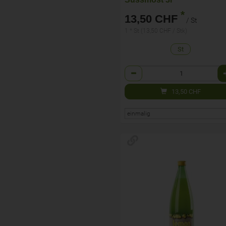
*
13,50 CHF
/ St
1 * St (13,50 CHF / Stk)
St
Anzahl
13,50
CHF