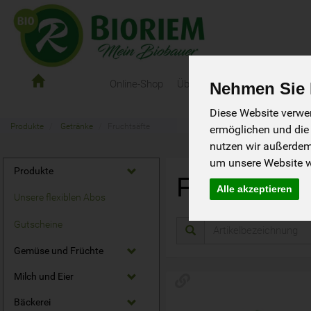
Online-Shop
Über Uns
Hauslieferung
Nehmen Sie I
e-
Hofladen
Diese Website verwen
Produkte
Getränke
Fruchtsäfte
ermöglichen und die
nutzen wir außerde
um unsere Website we
Produkte
Fruchtsäft
Alle akzeptieren
Unsere flexiblen Abos
Gutscheine
Gemüse und Früchte
Milch und Eier
Bäckerei