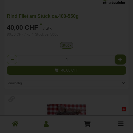
Rind Filet am Stück ca.400-550g
*
40,00 CHF
/ Stk
80,00 CHF / kg, 1 Stück ca. 500g
Stück
Anzahl
40,00
CHF
Toggle
cart