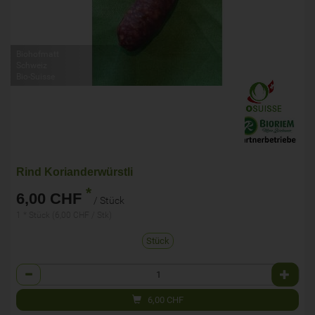
Biohofmatt
Schweiz
Bio-Suisse
Rind Korianderwürstli
*
6,00 CHF
/ Stück
1 * Stück (6,00 CHF / Stk)
Stück
Anzahl
6,00
CHF