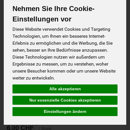
Nehmen Sie Ihre Cookie-
Einstellungen vor
Diese Website verwendet Cookies und Targeting
Technologien, um Ihnen ein besseres Internet-
Erlebnis zu ermöglichen und die Werbung, die Sie
sehen, besser an Ihre Bedürfnisse anzupassen.
Diese Technologien nutzen wir außerdem um
Ergebnisse zu messen, um zu verstehen, woher
Biohofmatt
unsere Besucher kommen oder um unsere Website
Schweiz
weiter zu entwickeln.
Bio-Suisse
Alle akzeptieren
Nur essenzielle Cookies akzeptieren
Einstellungen ändern
Rind Knobli Würstli geräuchert
*
6,00 CHF
/ Stück