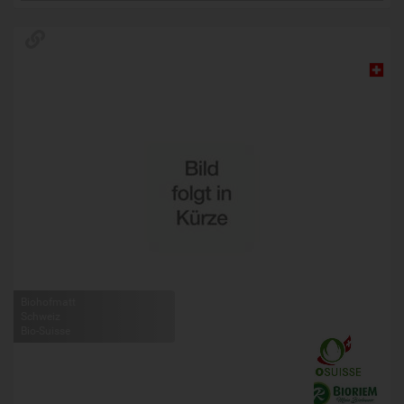
Biohofmatt
Schweiz
Bio-Suisse