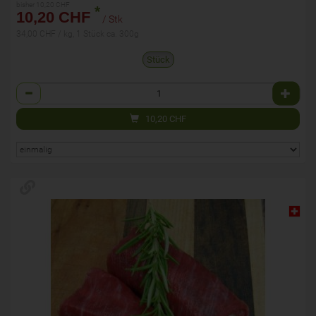
bisher 10,20 CHF
*
10,20 CHF
/ Stk
34,00 CHF / kg, 1 Stück ca. 300g
Stück
Anzahl
10,20
CHF