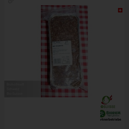
Biohofmatt
Schweiz
Bio-Suisse