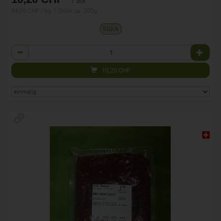
/ Stk
34,00 CHF / kg, 1 Stück ca. 300g
Stück
Anzahl
10,20
CHF