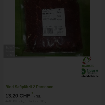
Biohofmatt
Schweiz
Bio-Suisse
Rind Saftplätzli 2 Personen
*
13,20 CHF
/ Stk
44,00 CHF / kg, 1 Stück ca. 300g