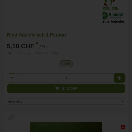
Rind Hackfleisch 1 Person
*
5,10 CHF
/ Stk
34,00 CHF / kg, 1 Stück ca. 150g
Stück
Anzahl
5,10
CHF