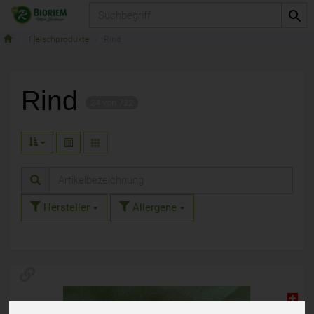
Produkt
Fleischprodukte
Rind
Rind
24 von 722
Hersteller
Allergene