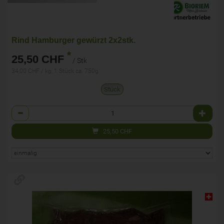
Rind Hamburger gewürzt 2x2stk.
*
25,50 CHF
/ Stk
34,00 CHF / kg, 1 Stück ca. 750g
Stück
Anzahl
25,50
CHF