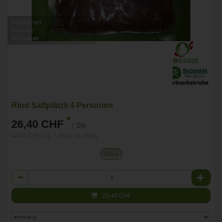
Biohofmatt
Schweiz
Bio-Suisse
Rind Saftplätzli 4 Personen
*
26,40 CHF
/ Stk
44,00 CHF / kg, 1 Stück ca. 600g
Stück
Anzahl
26,40
CHF