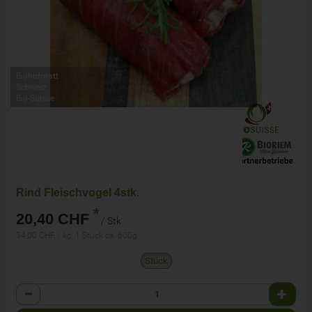
Biohofmatt
Schweiz
Bio-Suisse
Rind Fleischvogel 4stk.
*
20,40 CHF
/ Stk
34,00 CHF / kg, 1 Stück ca. 600g
Stück
Anzahl