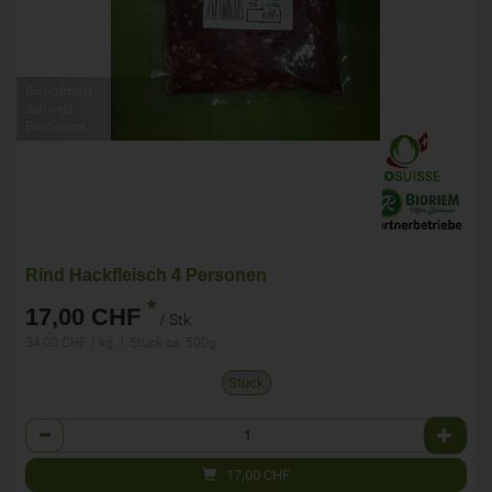
Biohofmatt
Schweiz
Bio-Suisse
Rind Hackfleisch 4 Personen
*
17,00 CHF
/ Stk
34,00 CHF / kg, 1 Stück ca. 500g
Stück
Anzahl
17,00
CHF