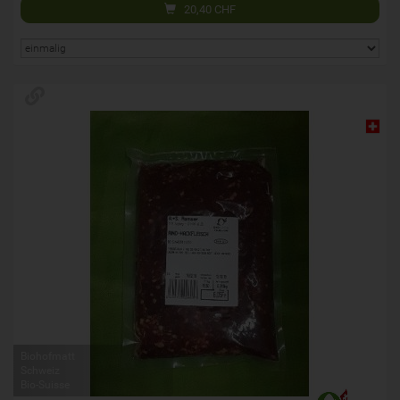
20,40
CHF
Biohofmatt
Schweiz
Bio-Suisse